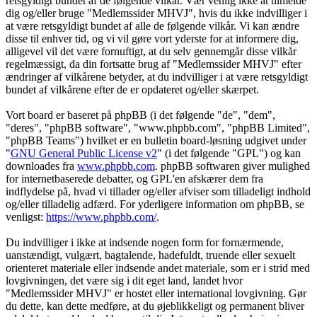
retsgyldigt bundet af de følgende vilkår. Vær venlig ikke at tilmelde
dig og/eller bruge "Medlemssider MHVJ", hvis du ikke indvilliger i
at være retsgyldigt bundet af alle de følgende vilkår. Vi kan ændre
disse til enhver tid, og vi vil gøre vort yderste for at informere dig,
alligevel vil det være fornuftigt, at du selv gennemgår disse vilkår
regelmæssigt, da din fortsatte brug af "Medlemssider MHVJ" efter
ændringer af vilkårene betyder, at du indvilliger i at være retsgyldigt
bundet af vilkårene efter de er opdateret og/eller skærpet.
Vort board er baseret på phpBB (i det følgende "de", "dem",
"deres", "phpBB software", "www.phpbb.com", "phpBB Limited",
"phpBB Teams") hvilket er en bulletin board-løsning udgivet under
"
GNU General Public License v2
" (i det følgende "GPL") og kan
downloades fra
www.phpbb.com
. phpBB softwaren giver mulighed
for internetbaserede debatter, og GPL'en afskærer dem fra
indflydelse på, hvad vi tillader og/eller afviser som tilladeligt indhold
og/eller tilladelig adfærd. For yderligere information om phpBB, se
venligst:
https://www.phpbb.com/
.
Du indvilliger i ikke at indsende nogen form for fornærmende,
uanstændigt, vulgært, bagtalende, hadefuldt, truende eller sexuelt
orienteret materiale eller indsende andet materiale, som er i strid med
lovgivningen, det være sig i dit eget land, landet hvor
"Medlemssider MHVJ" er hostet eller international lovgivning. Gør
du dette, kan dette medføre, at du øjeblikkeligt og permanent bliver