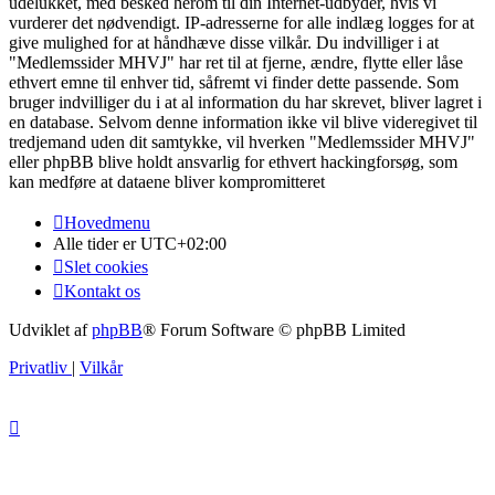
udelukket, med besked herom til din Internet-udbyder, hvis vi
vurderer det nødvendigt. IP-adresserne for alle indlæg logges for at
give mulighed for at håndhæve disse vilkår. Du indvilliger i at
"Medlemssider MHVJ" har ret til at fjerne, ændre, flytte eller låse
ethvert emne til enhver tid, såfremt vi finder dette passende. Som
bruger indvilliger du i at al information du har skrevet, bliver lagret i
en database. Selvom denne information ikke vil blive videregivet til
tredjemand uden dit samtykke, vil hverken "Medlemssider MHVJ"
eller phpBB blive holdt ansvarlig for ethvert hackingforsøg, som
kan medføre at dataene bliver kompromitteret
Hovedmenu
Alle tider er
UTC+02:00
Slet cookies
Kontakt os
Udviklet af
phpBB
® Forum Software © phpBB Limited
Privatliv
|
Vilkår