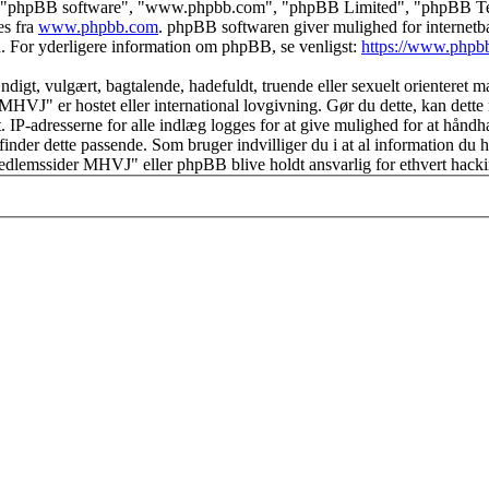
s", "phpBB software", "www.phpbb.com", "phpBB Limited", "phpBB Teams
es fra
www.phpbb.com
. phpBB softwaren giver mulighed for internetba
færd. For yderligere information om phpBB, se venligst:
https://www.phpb
igt, vulgært, bagtalende, hadefuldt, truende eller sexuelt orienteret mat
 MHVJ" er hostet eller international lovgivning. Gør du dette, kan dette
. IP-adresserne for alle indlæg logges for at give mulighed for at håndh
 vi finder dette passende. Som bruger indvilliger du i at al information d
"Medlemssider MHVJ" eller phpBB blive holdt ansvarlig for ethvert hack