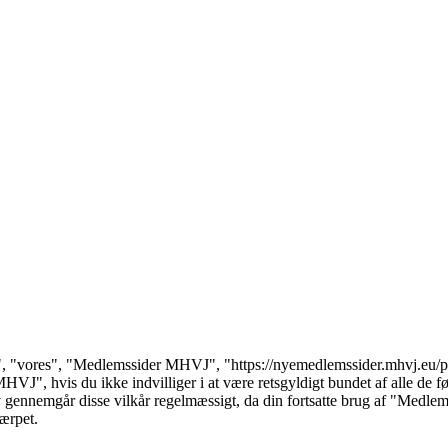
, "vores", "Medlemssider MHVJ", "https://nyemedlemssider.mhvj.eu/phpb
VJ", hvis du ikke indvilliger i at være retsgyldigt bundet af alle de føl
selv gennemgår disse vilkår regelmæssigt, da din fortsatte brug af "Medle
kærpet.