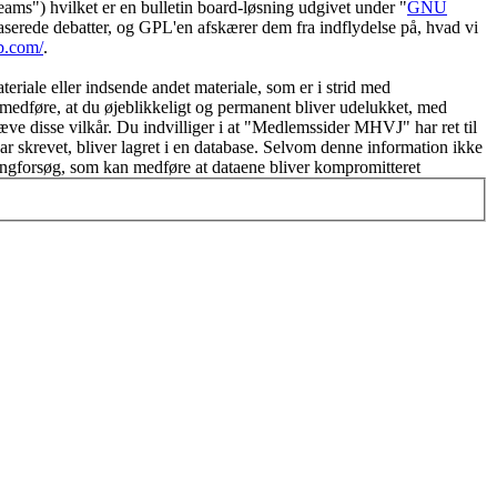
") hvilket er en bulletin board-løsning udgivet under "
GNU
serede debatter, og GPL'en afskærer dem fra indflydelse på, hvad vi
b.com/
.
eriale eller indsende andet materiale, som er i strid med
 medføre, at du øjeblikkeligt og permanent bliver udelukket, med
æve disse vilkår. Du indvilliger i at "Medlemssider MHVJ" har ret til
u har skrevet, bliver lagret i en database. Selvom denne information ikke
ingforsøg, som kan medføre at dataene bliver kompromitteret