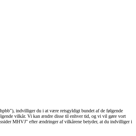
b"), indvilliger du i at være retsgyldigt bundet af de følgende
gende vilkår. Vi kan ændre disse til enhver tid, og vi vil gøre vort
mssider MHVJ" efter ændringer af vilkårene betyder, at du indvilliger i