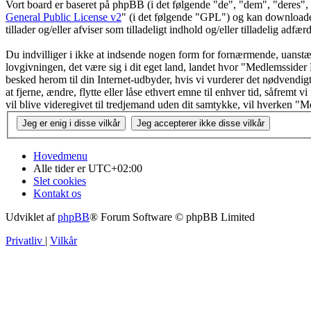
Vort board er baseret på phpBB (i det følgende "de", "dem", "dere
General Public License v2
" (i det følgende "GPL") og kan download
tillader og/eller afviser som tilladeligt indhold og/eller tilladelig ad
Du indvilliger i ikke at indsende nogen form for fornærmende, uanstænd
lovgivningen, det være sig i dit eget land, landet hvor "Medlemssider
besked herom til din Internet-udbyder, hvis vi vurderer det nødvendigt
at fjerne, ændre, flytte eller låse ethvert emne til enhver tid, såfremt
vil blive videregivet til tredjemand uden dit samtykke, vil hverken 
Hovedmenu
Alle tider er
UTC+02:00
Slet cookies
Kontakt os
Udviklet af
phpBB
® Forum Software © phpBB Limited
Privatliv
|
Vilkår