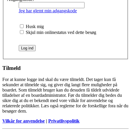
Jeg har glemt min adgangskode
Husk mig
Skjul min onlinestatus ved dette besøg
Tilmeld
For at kunne logge ind skal du være tilmeldt. Det tager kun få
sekunder at tilmelde sig, og giver dig langt flere muligheder på
boardet. Som tilmeldt bruger kan du desuden få tildelt udvidede
tilladelser af en boardadministrator. Før du tilmelder dig bedes du
sikre dig at du er bekendt med vore vilkår for anvendelse og
relaterede politikker. Læs også reglerne for de forskellige fora når du
besøger dem.
Vilkår for anvendelse
|
Privatlivspolitik