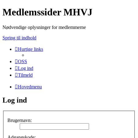
Medlemssider MHVJ
Nødvendige oplysninger for medlemmerne
Spring til indhold
Hurtige links
OSS
Log ind
Tilmeld
Hovedmenu
Log ind
Brugernavn:
Adgangskode: