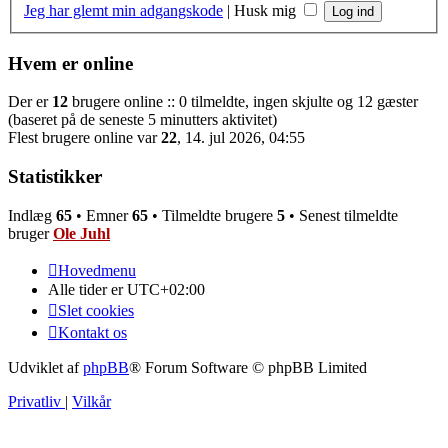
Jeg har glemt min adgangskode
|
Husk mig
Hvem er online
Der er
12
brugere online :: 0 tilmeldte, ingen skjulte og 12 gæster
(baseret på de seneste 5 minutters aktivitet)
Flest brugere online var
22
, 14. jul 2026, 04:55
Statistikker
Indlæg
65
• Emner
65
• Tilmeldte brugere
5
• Senest tilmeldte
bruger
Ole Juhl
Hovedmenu
Alle tider er
UTC+02:00
Slet cookies
Kontakt os
Udviklet af
phpBB
® Forum Software © phpBB Limited
Privatliv
|
Vilkår