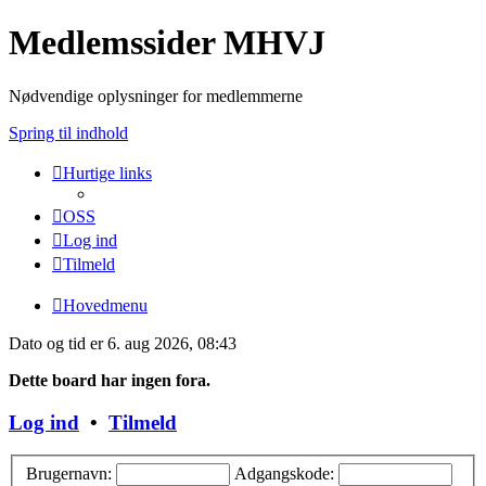
Medlemssider MHVJ
Nødvendige oplysninger for medlemmerne
Spring til indhold
Hurtige links
OSS
Log ind
Tilmeld
Hovedmenu
Dato og tid er 6. aug 2026, 08:43
Dette board har ingen fora.
Log ind
•
Tilmeld
Brugernavn:
Adgangskode: