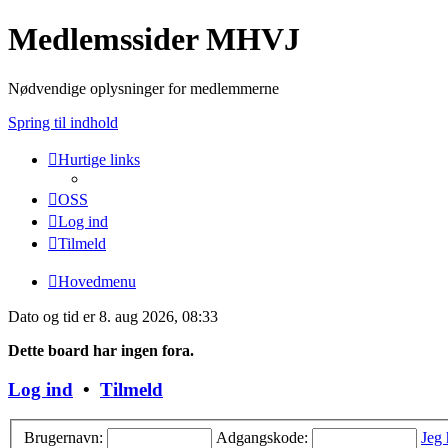
Medlemssider MHVJ
Nødvendige oplysninger for medlemmerne
Spring til indhold
Hurtige links
OSS
Log ind
Tilmeld
Hovedmenu
Dato og tid er 8. aug 2026, 08:33
Dette board har ingen fora.
Log ind
•
Tilmeld
Brugernavn:
Adgangskode:
Jeg